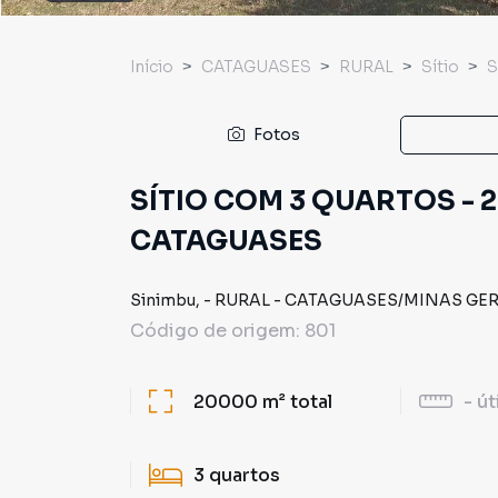
Início
CATAGUASES
RURAL
Sítio
S
Fotos
SÍTIO COM 3 QUARTOS - 
CATAGUASES
Sinimbu
,
-
RURAL
-
CATAGUASES
/
MINAS GER
Código de origem:
801
20000 m²
total
-
út
3
quartos