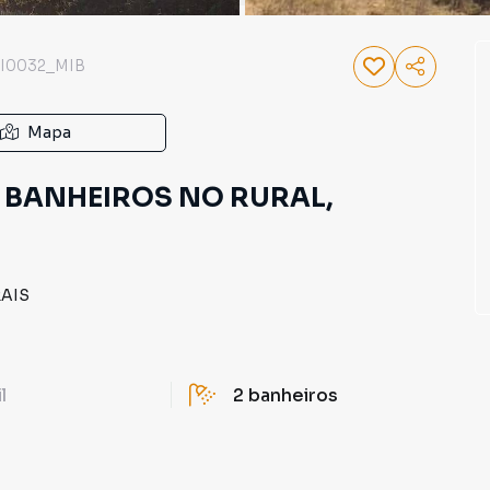
I0032_MIB
Mapa
2 BANHEIROS NO RURAL,
AIS
il
2
banheiros