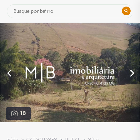
18
Início
CATAGUASES
RURAL
Sítio