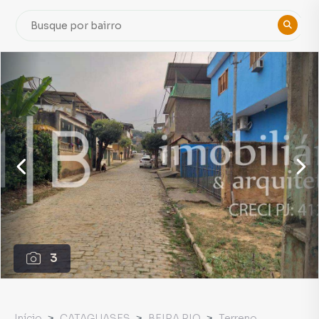
3
Início
CATAGUASES
BEIRA RIO
Terreno