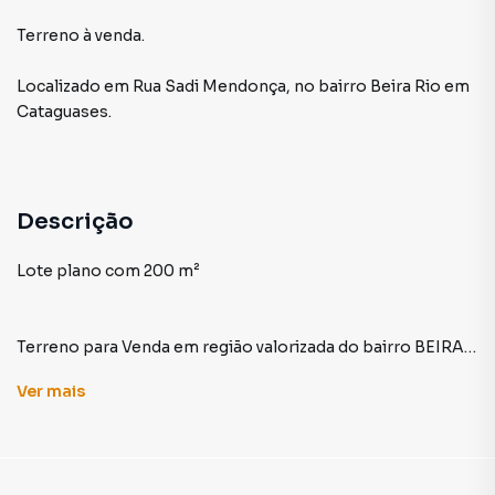
Terreno à venda.
Localizado
em
Rua Sadi Mendonça
,
no bairro Beira Rio
em
Cataguases
.
Descrição
Lote plano com 200 m²
Terreno para Venda em região valorizada do bairro BEIRA
RIO, em CATAGUASES. Não encontrou o que procurava ou
Ver
mais
deseja mais informações sobre Terreno em
CATAGUASES? Entre em contato com nossa equipe.
A M | B imobiliária & arquitetura tem mais opções de