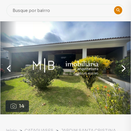
14
Início
CATAGUASES
JARDIM SANTA CRISTINA