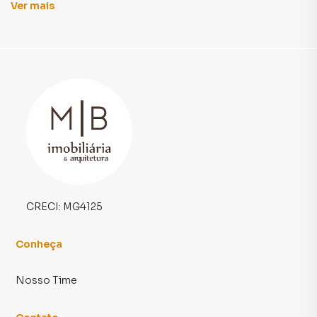
Ver
mais
Casa para Venda em região valorizada do bairro JARDIM
SANTA CRISTINA, em CATAGUASES. Não encontrou o
que procurava ou deseja mais informações sobre Casa em
CATAGUASES? Entre em contato com nossa equipe.
A M | B imobiliária & arquitetura tem mais opções de
apartamentos, casas residenciais e comerciais, sobrados,
terrenos, lojas e barracões para venda ou locação, além de
empreendimentos em construção ou lançamentos na
planta em JARDIM SANTA CRISTINA e em outras regiões
de CATAGUASES. Aqui você encontra milhares de ofertas
CRECI:
MG4125
para encontrar o imóvel que mais combina com seu estilo
de vida.
Conheça
Negocie seu imóvel de forma totalmente online, com
Nosso Time
segurança e tranquilidade. Na M | B imobiliária &
arquitetura você consegue comprar ou alugar um imóvel