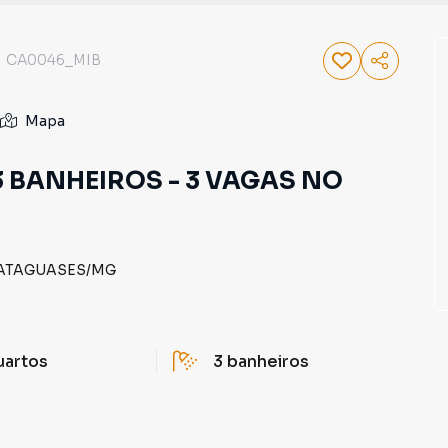
CA0046_MIB
Mapa
 BANHEIROS - 3 VAGAS NO
ATAGUASES
/
MG
uartos
3
banheiros