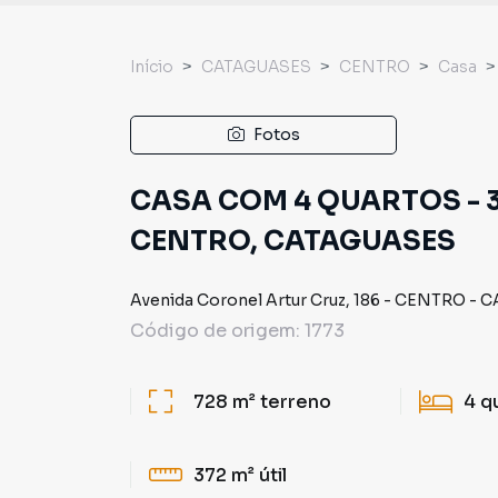
Início
CATAGUASES
CENTRO
Casa
Fotos
CASA COM 4 QUARTOS - 3
CENTRO, CATAGUASES
Avenida Coronel Artur Cruz
,
186
-
CENTRO
-
C
Código de origem:
1773
728 m²
terreno
4
q
372 m²
útil