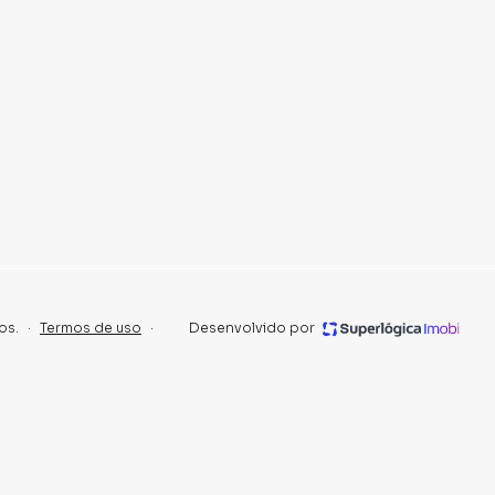
incluindo CATAGUASES.
ue vender ou alugar seu imóvel muito mais rápido do que
 locamos diversos imóveis em CATAGUASES,
uma equipe de marketing digital focada em produzir
ue aumenta muito o número de contatos interessados
de vender ou alugar seu imóvel mais rápido. Contamos
tores treinados e uma central de atendimento
nos.
os.
·
Termos de uso
·
Desenvolvido por