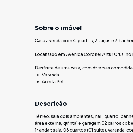
Sobre o imóvel
Casa à venda com 4 quartos, 3 vagas e 3 banhei
Localizado
em
Avenida Coronel Artur Cruz
,
no 
Desfrute de
uma casa
, com diversas comodid
Varanda
Aceita Pet
Descrição
Térreo: sala dois ambientes, hall, quarto, banh
área externa, quintal e garagem 02 carros cob
1° andar: sala, 03 quartos (01 suíte), varanda, corredor, área de claridade e banheiro social