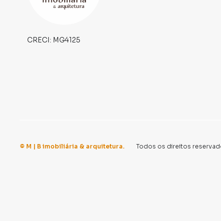
com imóveis em diversas cidades do Brasil, 
Na M | B imobiliária & arquitetura você conseg
em imobiliárias tradicionais. Já vendemos e
CRECI:
MG4125
especialmente em CENTRO. Isso porque temos 
campanhas específicas para CATAGUASES, o q
e tendo como consequência uma maior chance 
também com um time de programadores, corre
preparada para atender proprietários e inquili
©
M | B imobiliária & arquitetura
.
Todos os direitos reservad